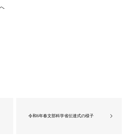
へ
令和6年春文部科学省伝達式の様子